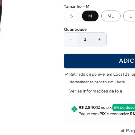
Tamanho - M
Variante
S
M
ML
L
esgotada
ou
indisponível
Quantidade
Diminuir
Aumentar
a
a
quantidade
quantidade
ADIC
de
de
Roupa
Roupa
Sigalsub
Sigalsub
Retirada disponível em
Local da lo
Hydra
Hydra
Normalmente pronto em 1 hora
3mm
3mm
Ver as informações da loja
R$ 2.840,12
no pix
5% de desc
Pague com
PIX
e economize
R$
Pag