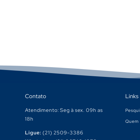
Contato
Links
Atendimento: Seg à sex. 09h as
Pesqui
18h
Quem 
Ligue:
(21) 2509-3386