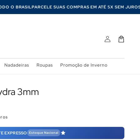
A TODO O BRASIL
PARCELE SUAS COMPRAS EM ATÉ 5X SEM JU
Fazer
Carrinho
login
Nadadeiras
Roupas
Promoção de Inverno
Hydra 3mm
uros
TE EXPRESSO
Estoque Nacional