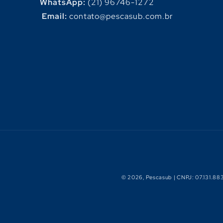
WhatsApp:
(21) 96746-1272
Email:
contato@pescasub.com.br
© 2026,
Pescasub
| CNPJ: 07.131.88