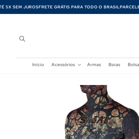
Pular
para o
 ATÉ 5X SEM JUROS
FRETE GRÁTIS PARA TODO O BRASIL
PARC
conteúdo
Início
Acessórios
Armas
Boias
Bols
Pular para
as
informações
do produto