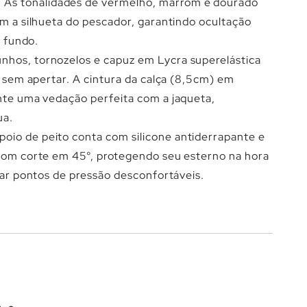
Γ
:
As tonalidades de vermelho, marrom e dourado
m a silhueta do pescador, garantindo ocultação
e fundo.
nhos, tornozelos e capuz em Lycra superelástica
 sem apertar. A cintura da calça (8,5cm) em
te uma vedação perfeita com a jaqueta,
ua.
poio de peito conta com silicone antiderrapante e
com corte em 45°, protegendo seu esterno na hora
iar pontos de pressão desconfortáveis.