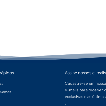
 rápidos
Assine nossos e-mails
Cadastre-se em nossa 
sa
e-mails para receber 
Somos
exclusivas e as últimas