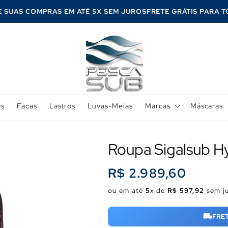
ELE SUAS COMPRAS EM ATÉ 5X SEM JUROS
FRETE GRÁTIS PAR
as
Facas
Lastros
Luvas-Meias
Marcas
Máscaras
Roupa Sigalsub 
Preço
R$ 2.989,60
normal
ou em até
5
x de
R$ 597,92
sem j
FRE