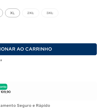
Variante
Variante
XL
2XL
3XL
esgotada
esgotada
ou
ou
indisponível
indisponível
IONAR AO CARRINHO
ja
onto
 109,90
amento Seguro e Rápido