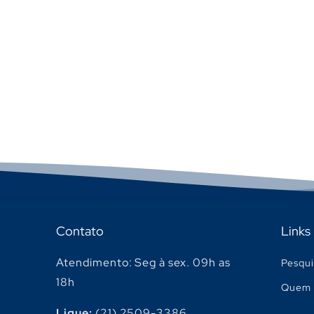
Contato
Links
Atendimento: Seg à sex. 09h as
Pesqui
18h
Quem 
Ligue:
(21) 2509-3386