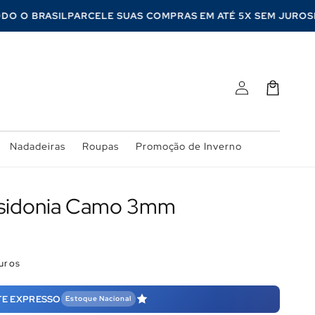
 TODO O BRASIL
PARCELE SUAS COMPRAS EM ATÉ 5X SEM JUR
Fazer
Carrinho
login
Nadadeiras
Roupas
Promoção de Inverno
osidonia Camo 3mm
uros
TE EXPRESSO
Estoque Nacional