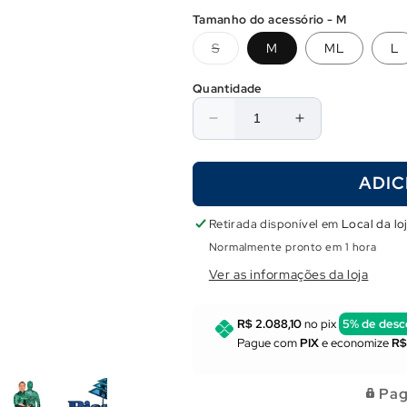
Tamanho do acessório - M
Variante
S
M
ML
L
esgotada
ou
indisponível
Quantidade
Diminuir
Aumentar
a
a
quantidade
quantidade
ADIC
de
de
Roupa
Roupa
Picasso
Picasso
Retirada disponível em
Local da lo
Posidonia
Posidonia
Normalmente pronto em 1 hora
Camo
Camo
Ver as informações da loja
3mm
3mm
R$ 2.088,10
no pix
5% de desc
Pague com
PIX
e economize
R$
Pag