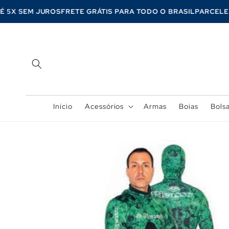
Pular
para o
ATÉ 5X SEM JUROS
FRETE GRÁTIS PARA TODO O BRASIL
PARCE
conteúdo
Início
Acessórios
Armas
Boias
Bols
Pular para
as
informações
do produto