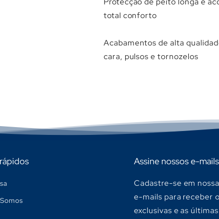
Protecção de peito longa e ac
total conforto
Acabamentos de alta qualidad
cara, pulsos e tornozelos
 rápidos
Assine nossos e-mails
Cadastre-se em nossa 
sa
e-mails para receber 
Somos
exclusivas e as últimas