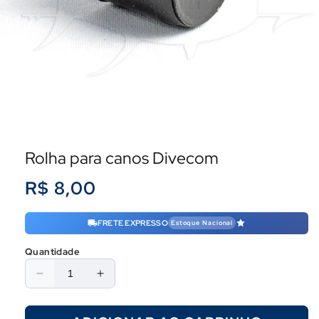
Rolha para canos Divecom
Preço
R$ 8,00
normal
FRETE EXPRESSO
Estoque Nacional
Quantidade
Diminuir
Aumentar
a
a
quantidade
quantidade