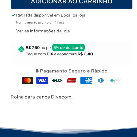
Γ
ADICIONAR AO CARRINHO
de
de
Rolha
Rolha
para
para
Retirada disponível em
Local da loja
canos
canos
Normalmente pronto em 1 hora
Divecom
Divecom
Ver as informações da loja
R$ 7,60
no pix
5% de desconto
Pague com
PIX
e economize
R$ 0,40
Pagamento Seguro e Rápido
Rolha para canos Divecom .