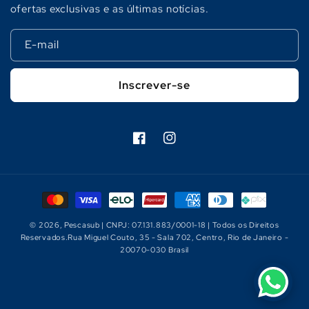
ofertas exclusivas e as últimas notícias.
E-mail
Inscrever-se
Facebook
Instagram
Formas
de
© 2026,
Pescasub
| CNPJ: 07.131.883/0001-18 | Todos os Direitos
pagamento
Reservados.Rua Miguel Couto, 35 - Sala 702, Centro, Rio de Janeiro -
20070-030 Brasil