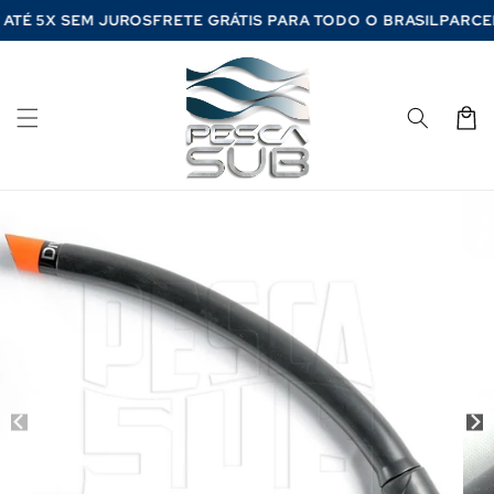
Pular
 ATÉ 5X SEM JUROS
FRETE GRÁTIS PARA TODO O BRASIL
PARC
para o
conteúdo
Carrinh
Pular para
as
informações
do produto