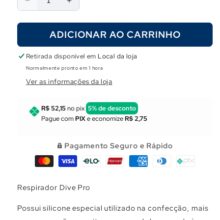
Γ
Diminuir
Aumentar
a
a
quantidade
quantidade
ADICIONAR AO CARRINHO
de
de
Respirador
Respirador
Dive
Dive
Retirada disponível em
Local da loja
Pro
Pro
Normalmente pronto em 1 hora
Ver as informações da loja
R$ 52,15
no pix
5% de desconto
Pague com
PIX
e economize
R$ 2,75
Pagamento Seguro e Rápido
Respirador Dive Pro
Possui silicone especial utilizado na confecção, mais