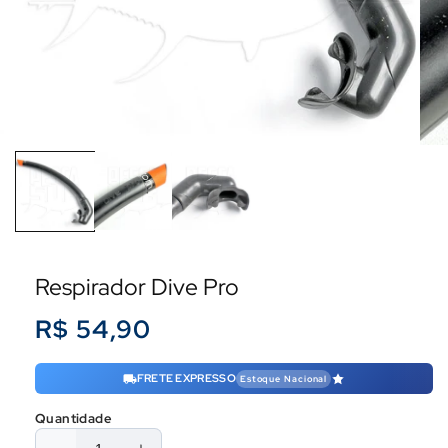
Respirador Dive Pro
Preço
R$ 54,90
normal
FRETE EXPRESSO
Estoque Nacional
Quantidade