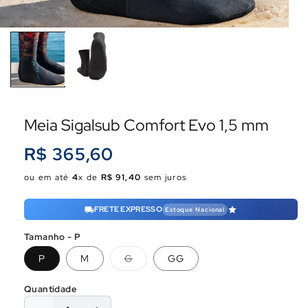
Meia Sigalsub Comfort Evo 1,5 mm
Preço
R$ 365,60
normal
ou em até
4
x de
R$ 91,40
sem juros
FRETE EXPRESSO
Estoque Nacional
Tamanho - P
Variante
P
M
G
GG
esgotada
ou
indisponível
Quantidade