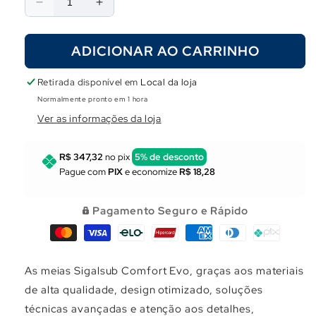
Diminuir
Aumentar
a
a
quantidade
quantidade
ADICIONAR AO CARRINHO
de
de
Meia
Meia
Sigalsub
Sigalsub
Retirada disponível em
Local da loja
Comfort
Comfort
Normalmente pronto em 1 hora
Evo
Evo
Ver as informações da loja
1,5
1,5
mm
mm
R$ 347,32
no pix
5% de desconto
Pague com
PIX
e economize
R$ 18,28
Pagamento Seguro e Rápido
As meias Sigalsub Comfort Evo, graças aos materiais
de alta qualidade, design otimizado, soluções
técnicas avançadas e atenção aos detalhes,