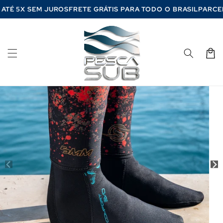
Pular
M ATÉ 5X SEM JUROS
FRETE GRÁTIS PARA TODO O BRASIL
PARC
para o
conteúdo
Carrinh
Pular para
as
informações
do produto