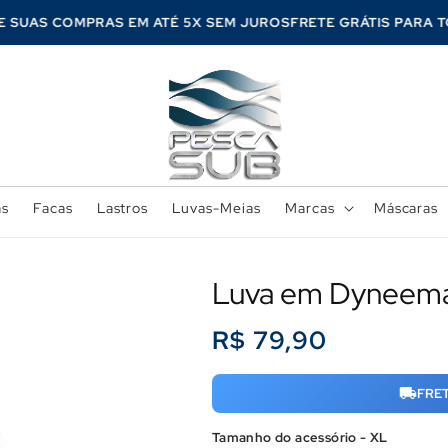
LE SUAS COMPRAS EM ATÉ 5X SEM JUROS
FRETE GRÁTIS PARA
as
Facas
Lastros
Luvas-Meias
Marcas
Máscaras
Luva em Dyneem
Preço
R$ 79,90
normal
FRE
Tamanho do acessório - XL