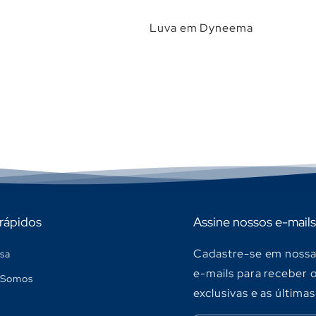
Luva em Dyneema
 rápidos
Assine nossos e-mails
Cadastre-se em nossa 
sa
e-mails para receber 
Somos
exclusivas e as últimas