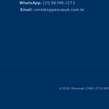
WhatsApp:
(21) 96746-1272
Email:
contato@pescasub.com.br
© 2026,
Pescasub
| CNPJ: 07.131.88