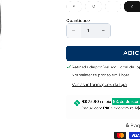
Variante
Variante
Variante
S
M
L
XL
esgotada
esgotada
esgotada
ou
ou
ou
indisponível
indisponível
indisponíve
Quantidade
Diminuir
Aumentar
a
a
quantidade
quantidade
ADIC
de
de
Luva
Luva
em
em
Retirada disponível em
Local da lo
Dyneema
Dyneema
Normalmente pronto em 1 hora
Ver as informações da loja
R$ 75,90
no pix
5% de descon
Pague com
PIX
e economize
R$
Pag