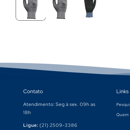
Contato
Links
Atendimento: Seg à sex. 09h as
Pesqui
18h
Quem 
Ligue:
(21) 2509-3386