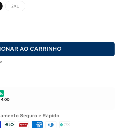
Variante
2XL
esgotada
ou
l
indisponível
IONAR AO CARRINHO
ja
to
 4,00
amento Seguro e Rápido