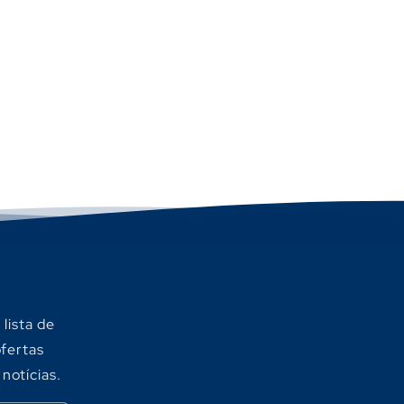
Γ
lista de
ofertas
 notícias.