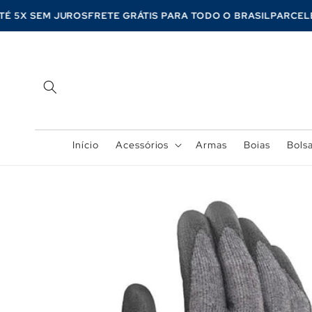
Pular
para o
ATÉ 5X SEM JUROS
FRETE GRÁTIS PARA TODO O BRASIL
PARCE
conteúdo
Início
Acessórios
Armas
Boias
Bols
Pular para
as
informações
do produto