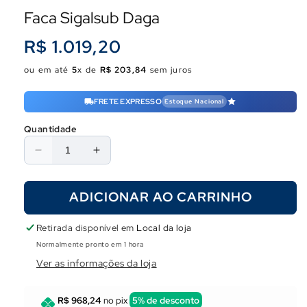
Faca Sigalsub Daga
Preço
R$ 1.019,20
normal
ou em até
5
x de
R$ 203,84
sem juros
FRETE EXPRESSO
Estoque Nacional
Quantidade
Diminuir
Aumentar
a
a
quantidade
quantidade
ADICIONAR AO CARRINHO
de
de
Faca
Faca
Sigalsub
Sigalsub
Retirada disponível em
Local da loja
Daga
Daga
Normalmente pronto em 1 hora
Ver as informações da loja
R$ 968,24
no pix
5% de desconto