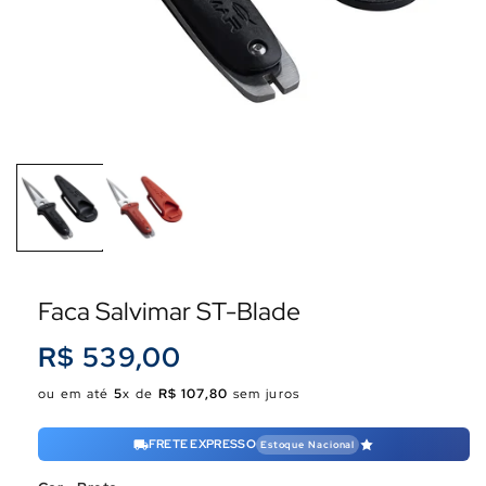
Faca Salvimar ST-Blade
Preço
R$ 539,00
normal
ou em até
5
x de
R$ 107,80
sem juros
FRETE EXPRESSO
Estoque Nacional