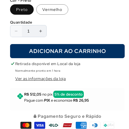
Cor - Preto
Preto
Vermelho
Quantidade
Diminuir
Aumentar
a
a
quantidade
quantidade
ADICIONAR AO CARRINHO
de
de
Faca
Faca
Salvimar
Salvimar
Retirada disponível em
Local da loja
ST-
ST-
Normalmente pronto em 1 hora
Blade
Blade
Ver as informações da loja
R$ 512,05
no pix
5% de desconto
Pague com
PIX
e economize
R$ 26,95
Pagamento Seguro e Rápido