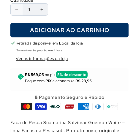
Quantidade
Diminuir
Aumentar
a
a
quantidade
quantidade
ADICIONAR AO CARRINHO
de
de
Faca
Faca
Salvimar
Salvimar
Retirada disponível em
Local da loja
Goemon
Goemon
Normalmente pronto em 1 hora
White
White
Ver as informações da loja
R$ 569,05
no pix
5% de desconto
Pague com
PIX
e economize
R$ 29,95
Pagamento Seguro e Rápido
Faca de Pesca Submarina Salvimar Goemon White —
linha Facas da Pescasub. Produto novo, original e