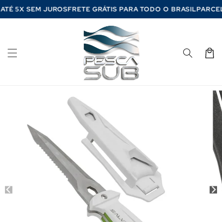
Pular
 ATÉ 5X SEM JUROS
FRETE GRÁTIS PARA TODO O BRASIL
PARC
para o
conteúdo
Carrinh
Pular para
as
informações
do produto