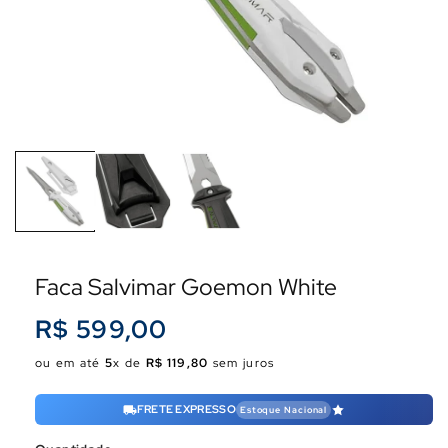
Faca Salvimar Goemon White
Preço
R$ 599,00
normal
ou em até
5
x de
R$ 119,80
sem juros
FRETE EXPRESSO
Estoque Nacional