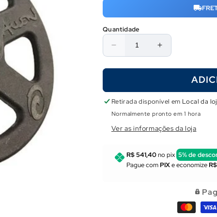
FRE
Quantidade
Diminuir
Aumentar
a
a
quantidade
quantidade
ADIC
de
de
Carretilha
Carretilha
para
para
Retirada disponível em
Local da lo
Arbaletes
Arbaletes
Normalmente pronto em 1 hora
em
em
Ver as informações da loja
Fibra
Fibra
de
de
Carbono
Carbono
R$ 541,40
no pix
5% de desco
e
e
Pague com
PIX
e economize
R$
Nylon
Nylon
Rob
Rob
Allen
Allen
Pag
(40
(40
metros)
metros)