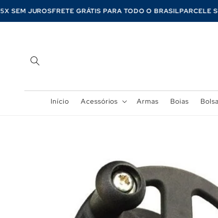
Pular
para o
É 5X SEM JUROS
FRETE GRÁTIS PARA TODO O BRASIL
PARCELE
conteúdo
Início
Acessórios
Armas
Boias
Bols
Pular para
as
informações
do produto