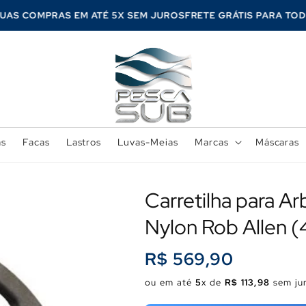
 SUAS COMPRAS EM ATÉ 5X SEM JUROS
FRETE GRÁTIS PARA T
as
Facas
Lastros
Luvas-Meias
Marcas
Máscaras
Carretilha para A
Nylon Rob Allen 
Preço
R$ 569,90
normal
ou em até
5
x de
R$ 113,98
sem ju