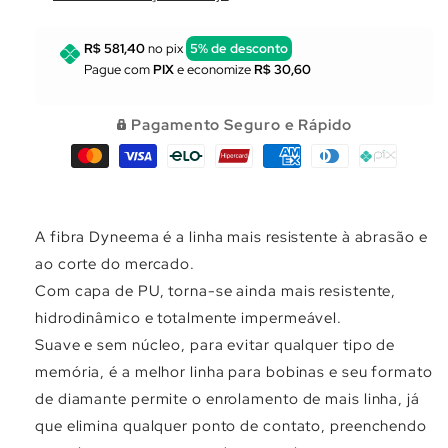
em
em
amarelo
amarelo
fluorescente
fluorescente
R$ 581,40
no pix
5% de desconto
com
com
Pague com
PIX
e economize
R$ 30,60
inserções
inserções
cinza,
cinza,
Pagamento Seguro e Rápido
1,8
1,8
mm,
mm,
carretel
carretel
de
de
100
100
metros
metros
A fibra Dyneema é a linha mais resistente à abrasão e
ao corte do mercado.
Com capa de PU, torna-se ainda mais resistente,
hidrodinâmico e totalmente impermeável.
Suave e sem núcleo, para evitar qualquer tipo de
memória, é a melhor linha para bobinas e seu formato
de diamante permite o enrolamento de mais linha, já
que elimina qualquer ponto de contato, preenchendo