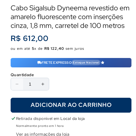
Cabo Sigalsub Dyneema revestido em
amarelo fluorescente com inserções
cinza, 1,8 mm, carretel de 100 metros
Preço
R$ 612,00
normal
ou em até
5
x de
R$ 122,40
sem juros
FRETE EXPRESSO
Estoque Nacional
Quantidade
Diminuir
Aumentar
a
a
quantidade
quantidade
ADICIONAR AO CARRINHO
de
de
Cabo
Cabo
Sigalsub
Sigalsub
Retirada disponível em
Local da loja
Dyneema
Dyneema
Normalmente pronto em 1 hora
revestido
revestido
Ver as informações da loja