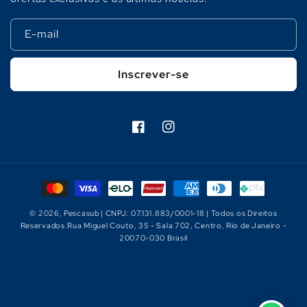
E-mail
Inscrever-se
Facebook
Instagram
Formas
de
© 2026,
Pescasub
| CNPJ: 07.131.883/0001-18 | Todos os Direitos
pagamento
Reservados.Rua Miguel Couto, 35 - Sala 702, Centro, Rio de Janeiro -
20070-030 Brasil