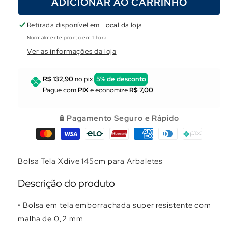
Γ
ADICIONAR AO CARRINHO
de
de
Bolsa
Bolsa
Tela
Tela
Retirada disponível em
Local da loja
Xdive
Xdive
Normalmente pronto em 1 hora
145cm
145cm
Ver as informações da loja
para
para
Arbaletes
Arbaletes
R$ 132,90
no pix
5% de desconto
Pague com
PIX
e economize
R$ 7,00
Pagamento Seguro e Rápido
Bolsa Tela Xdive 145cm para Arbaletes
Descrição do produto
• Bolsa em tela emborrachada super resistente com
malha de 0,2 mm