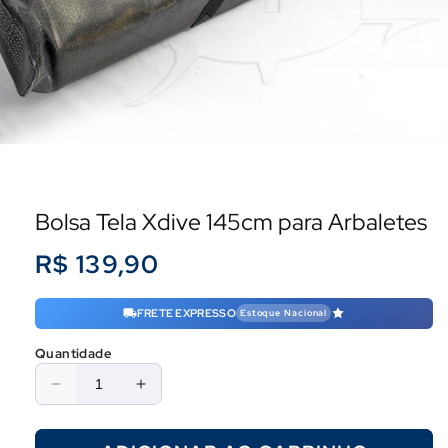
Bolsa Tela Xdive 145cm para Arbaletes
Preço
R$ 139,90
normal
FRETE EXPRESSO
Estoque Nacional
Quantidade
Diminuir
Aumentar
a
a
quantidade
quantidade