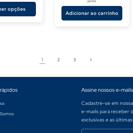
juros
her opções
Adicionar ao carrinho
1
2
3
 rápidos
Assine nossos e-mails
Cadastre-se em nossa 
sa
e-mails para receber 
Somos
exclusivas e as últimas