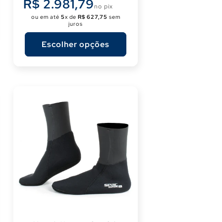
R$ 2.981,79
no pix
ou em até
5
x de
R$ 627,75
sem
juros
Escolher opções