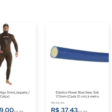
Alga 3mm(Jaqueta /
Elástico Power Blue Seac Sub
Calça)
17,5mm (Cada 10 cm) á metro
Preço
R$ 39,40
normal
69,00
R$ 37,43
no pix
no pix