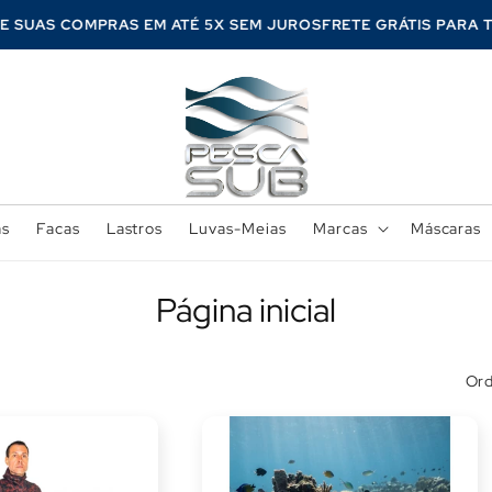
RCELE SUAS COMPRAS EM ATÉ 5X SEM JUROS
FRETE GRÁTIS P
as
Facas
Lastros
Luvas-Meias
Marcas
Máscaras
C
Página inicial
o
Ord
l
e
ç