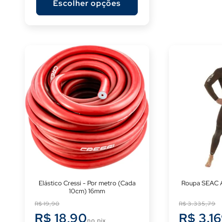
Escolher opções
Elástico Cressi - Por metro (Cada
Roupa SEAC 
10cm) 16mm
Preço
Preço
R$ 19,90
R$ 3.335,79
normal
normal
R$ 18,90
R$ 3.1
no pix