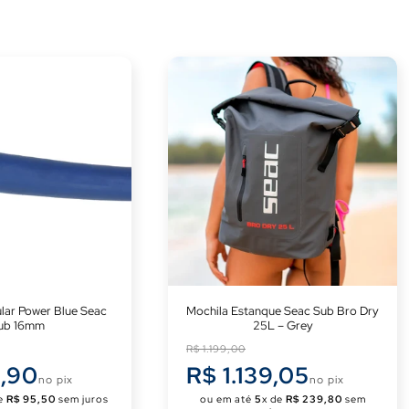
ular Power Blue Seac
Mochila Estanque Seac Sub Bro Dry
ub 16mm
25L – Grey
Preço
R$ 1.199,00
normal
,90
R$ 1.139,05
no pix
no pix
de
R$ 95,50
sem juros
ou em até
5
x de
R$ 239,80
sem