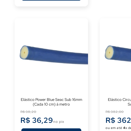
Elástico Power Blue Seac Sub 16mm
Elástico Circ
(Cada 10 cm) á metro
S
Preço
Preço
R$ 38,20
R$ 382,00
normal
normal
R$ 36,29
R$ 362
no pix
ou em até
4
x 