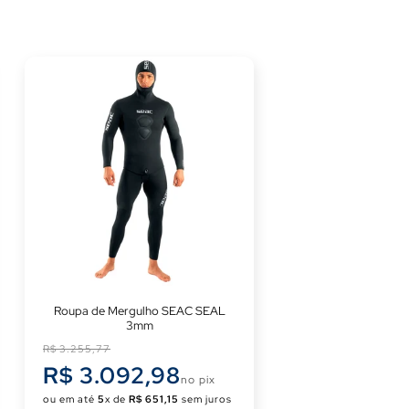
Roupa de Mergulho SEAC SEAL
3mm
Preço
R$ 3.255,77
normal
R$ 3.092,98
no pix
ou em até
5
x de
R$ 651,15
sem juros