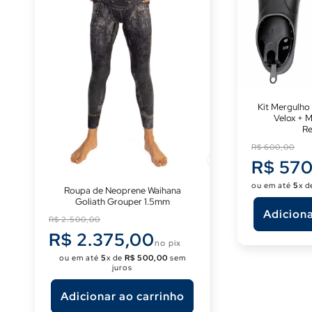
Kit Mergulho
Velox + 
Re
Preço
R$ 600,00
normal
R$ 570
ou em até
5
x 
Roupa de Neoprene Waihana
Goliath Grouper 1.5mm
Adiciona
Preço
R$ 2.500,00
normal
R$ 2.375,00
no pix
ou em até
5
x de
R$ 500,00
sem
juros
Adicionar ao carrinho