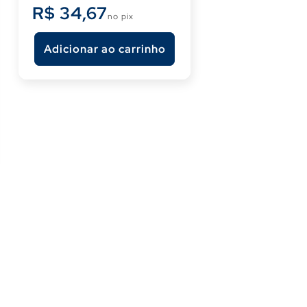
normal
R$ 34,67
no pix
Adicionar ao carrinho