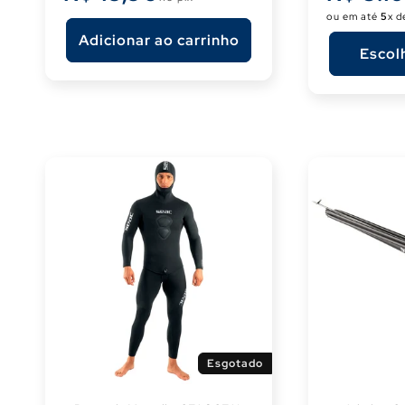
ou em até
5
x 
Adicionar ao carrinho
Escol
Esgotado