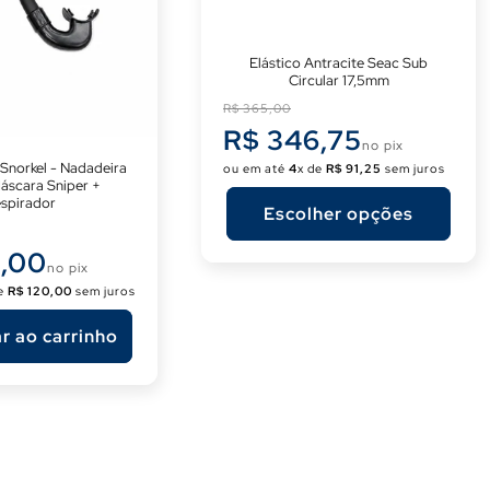
Elástico Antracite Seac Sub
Circular 17,5mm
Preço
R$ 365,00
normal
R$ 346,75
no pix
 Snorkel - Nadadeira
ou em até
4
x de
R$ 91,25
sem juros
Máscara Sniper +
spirador
Escolher opções
,00
no pix
de
R$ 120,00
sem juros
r ao carrinho