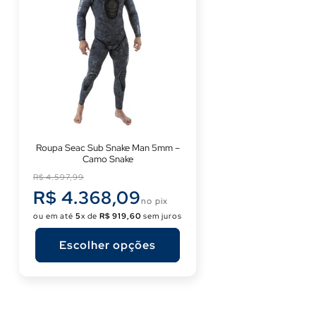
Roupa Seac Sub Snake Man 5mm –
Camo Snake
Preço
R$ 4.597,99
normal
R$ 4.368,09
no pix
ou em até
5
x de
R$ 919,60
sem juros
Escolher opções