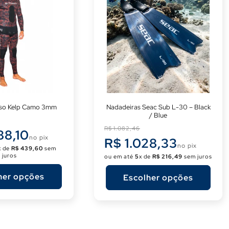
ã
o
:
sso Kelp Camo 3mm
Nadadeiras Seac Sub L-30 – Black
/ Blue
Preço
R$ 1.082,46
88,10
no pix
normal
R$ 1.028,33
no pix
x de
R$ 439,60
sem
juros
ou em até
5
x de
R$ 216,49
sem juros
her opções
Escolher opções