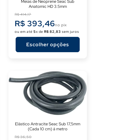
Γ
Meias de Neoprene Seac Sub
Anatomic HD 3.5mm
Preço
R$ 414,17
normal
R$ 393,46
no pix
ou em até
5
x de
R$ 82,83
sem juros
Escolher opções
Elástico Antracite Seac Sub 17,5mm
(Cada 10 cm) á metro
Preço
R$ 36,50