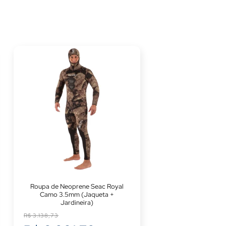
Roupa de Neoprene Seac Royal
Camo 3.5mm (Jaqueta +
Jardineira)
Preço
R$ 3.138,73
normal