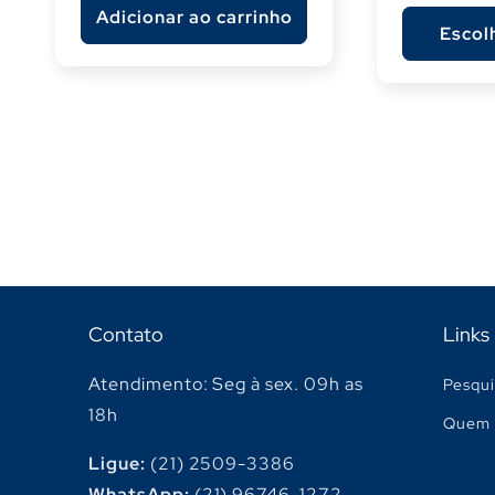
Adicionar ao carrinho
Escol
Contato
Links
Atendimento: Seg à sex. 09h as
Pesqui
18h
Quem 
Ligue:
(21) 2509-3386
WhatsApp:
(21) 96746-1272