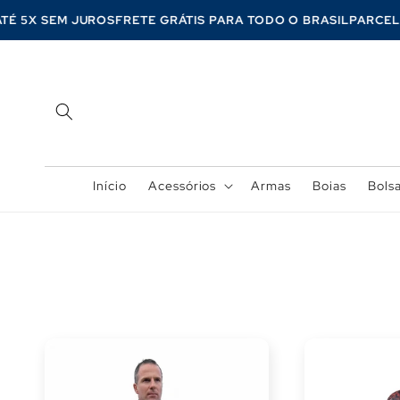
Pular
para o
EM ATÉ 5X SEM JUROS
FRETE GRÁTIS PARA TODO O BRASIL
PA
conteúdo
Início
Acessórios
Armas
Boias
Bols