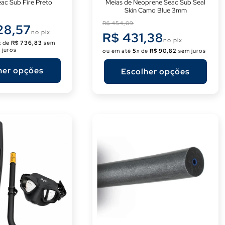
eac Sub Fire Preto
Meias de Neoprene Seac Sub Seal
Skin Camo Blue 3mm
Preço
R$ 454,09
28,57
no pix
normal
R$ 431,38
no pix
x de
R$ 736,83
sem
juros
ou em até
5
x de
R$ 90,82
sem juros
her opções
Escolher opções