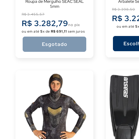
Roupa de Mergulho SEAC SEAL
Arbalete S
5mm
Preço
R$ 3.398,50
Preço
R$ 3.455,57
normal
R$ 3.2
normal
R$ 3.282,79
no pix
ou em até
5
ou em até
5
x de
R$ 691,11
sem juros
Escol
Esgotado