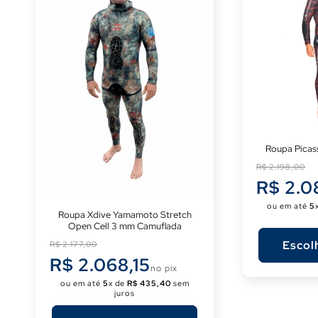
Roupa Pica
Preço
R$ 2.198,00
normal
R$ 2.0
ou em até
5
Roupa Xdive Yamamoto Stretch
Open Cell 3 mm Camuflada
Preço
Escol
R$ 2.177,00
normal
R$ 2.068,15
no pix
ou em até
5
x de
R$ 435,40
sem
juros